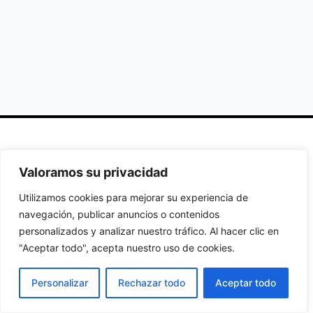
Secciones
Políticas
Síguenos
Valoramos su privacidad
Home
Política de
Facebook
Utilizamos cookies para mejorar su experiencia de
Buscador de
cookies
Instagram
navegación, publicar anuncios o contenidos
Hoteles
Aviso Legal
Twitter
personalizados y analizar nuestro tráfico. Al hacer clic en
Guías de Viajes
Política de
"Aceptar todo", acepta nuestro uso de cookies.
Privacidad
Personalizar
Rechazar todo
Aceptar todo
© 2026 Guias y Viajes. Todos los derechos reservados.