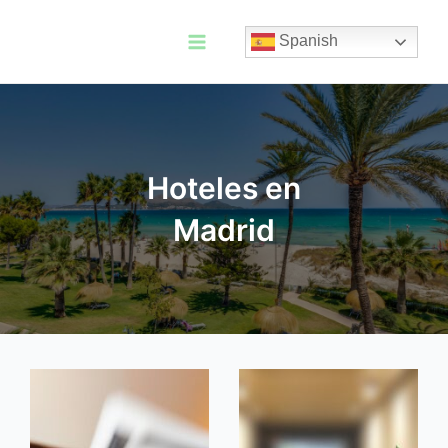
Ir
al
Spanish
contenido
Main
Menu
Hoteles en
Madrid