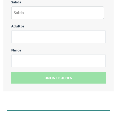
Salida
MM
barra
DD
AAAA
barra
Adultos
MM
barra
DD
Niños
ONLINE BUCHEN