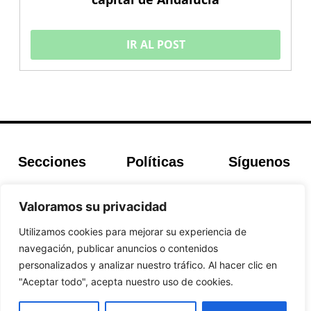
IR AL POST
Secciones
Políticas
Síguenos
Home
Política de
Facebook
Buscador de
cookies
Instagram
Valoramos su privacidad
Hoteles
Aviso Legal
Twitter
Utilizamos cookies para mejorar su experiencia de
Guías de Viajes
Política de
navegación, publicar anuncios o contenidos
Privacidad
personalizados y analizar nuestro tráfico. Al hacer clic en
"Aceptar todo", acepta nuestro uso de cookies.
© 2026 Guias y Viajes. Todos los derechos reservados.