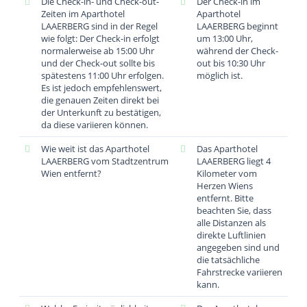
Die Check-in- und Check-out-
Der Check-in im
Zeiten im Aparthotel
Aparthotel
LAAERBERG sind in der Regel
LAAERBERG beginnt
wie folgt: Der Check-in erfolgt
um 13:00 Uhr,
normalerweise ab 15:00 Uhr
während der Check-
und der Check-out sollte bis
out bis 10:30 Uhr
spätestens 11:00 Uhr erfolgen.
möglich ist.
Es ist jedoch empfehlenswert,
die genauen Zeiten direkt bei
der Unterkunft zu bestätigen,
da diese variieren können.
Wie weit ist das Aparthotel
Das Aparthotel
LAAERBERG vom Stadtzentrum
LAAERBERG liegt 4
Wien entfernt?
Kilometer vom
Herzen Wiens
entfernt. Bitte
beachten Sie, dass
alle Distanzen als
direkte Luftlinien
angegeben sind und
die tatsächliche
Fahrstrecke variieren
kann.