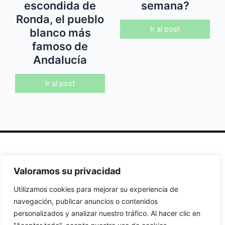
escondida de
semana?
Ronda, el pueblo
Ir al post
blanco más
famoso de
Andalucía
Ir al post
Secciones
Políticas
Síguenos
Valoramos su privacidad
Home
Política de
Facebook
Utilizamos cookies para mejorar su experiencia de
Buscador de
cookies
Instagram
navegación, publicar anuncios o contenidos
Hoteles
Aviso Legal
Twitter
personalizados y analizar nuestro tráfico. Al hacer clic en
Guías de Viajes
Política de