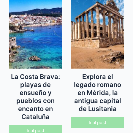
La Costa Brava:
Explora el
playas de
legado romano
ensueño y
en Mérida, la
pueblos con
antigua capital
encanto en
de Lusitania
Cataluña
Ir al post
Ir al post