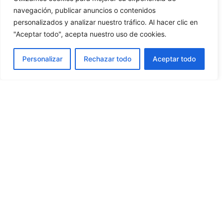
navegación, publicar anuncios o contenidos
personalizados y analizar nuestro tráfico. Al hacer clic en
"Aceptar todo", acepta nuestro uso de cookies.
Casa Rural Piedras De Benquerencia
Personalizar
Rechazar todo
Aceptar todo
OFERTA
Casa Rural La Estrella
OFERTA