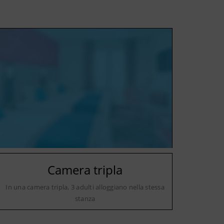
Camera tripla
In una camera tripla, 3 adulti alloggiano nella stessa
stanza