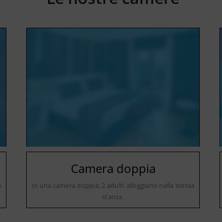
Camera doppia
a
In una camera doppia, 2 adulti alloggiano nella stessa
stanza.