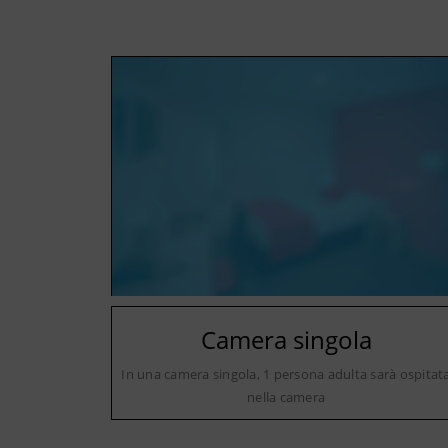
Camera singola
In una camera singola, 1 persona adulta sarà ospitat
nella camera