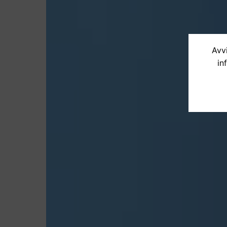
Avvi
in