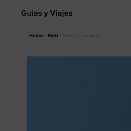
Ir
al
Guias y Viajes
contenido
Home
-
Rieti
-
Hotel Arcangelo