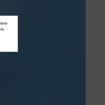
tiene
ne.