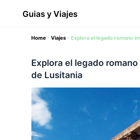
Ir
al
Guias y Viajes
contenido
Home
-
Viajes
-
Explora el legado romano en 
Explora el legado romano 
de Lusitania