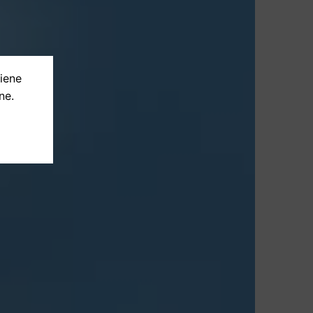
tiene
ne.