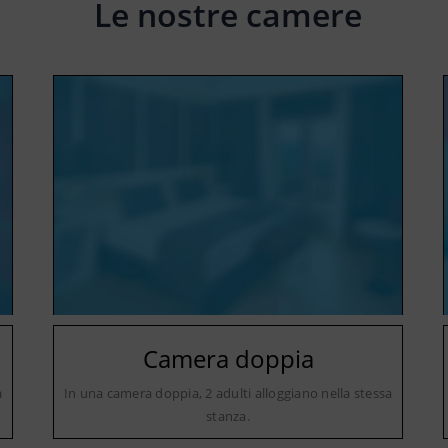
Le nostre camere
Camera doppia
a
In una camera doppia, 2 adulti alloggiano nella stessa
stanza.