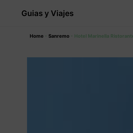
Ir
al
Guias y Viajes
contenido
Home
-
Sanremo
-
Hotel Marinella Ristorant