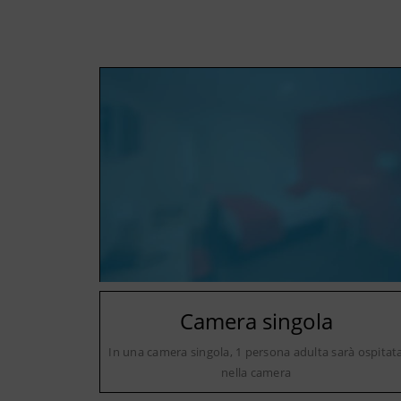
Camera singola
In una camera singola, 1 persona adulta sarà ospitat
nella camera