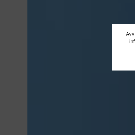
Avvi
in