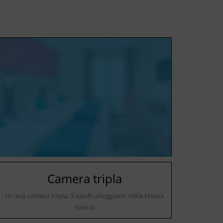
Camera tripla
In una camera tripla, 3 adulti alloggiano nella stessa
stanza