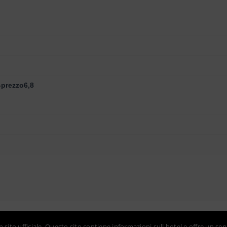
-prezzo6,8
sito ufficiale. Questo sito contiene informazioni sull hotel e offre un ser