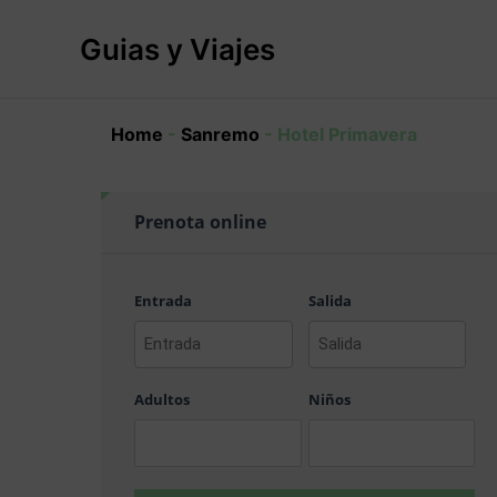
Ir
al
Guias y Viajes
contenido
Home
-
Sanremo
-
Hotel Primavera
Prenota online
Entrada
Salida
AAAA
AAAA
barra
barra
Adultos
Niños
MM
MM
barra
barra
DD
DD