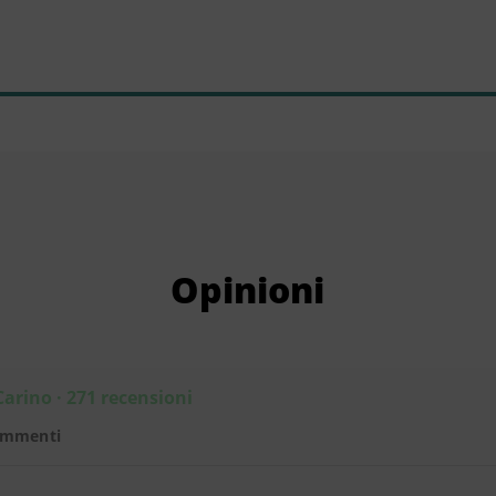
Opinioni
Carino · 271 recensioni
ommenti