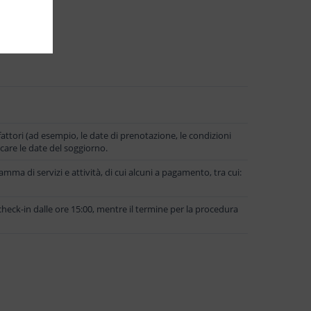
attori (ad esempio, le date di prenotazione, le condizioni
ficare le date del soggiorno.
ma di servizi e attività, di cui alcuni a pagamento, tra cui:
check-in dalle ore 15:00, mentre il termine per la procedura