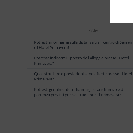
</div
Potresti informarmi sulla distanza tra il centro di Sanre
e l Hotel Primavera?
Potreste indicarmi il prezzo dell alloggio presso l Hotel
Primavera?
Quali strutture e prestazioni sono offerte presso l Hotel
Primavera?
Potresti gentilmente indicarmi gli orari di arrivo e di
partenza previsti presso il tuo hotel, il Primavera?