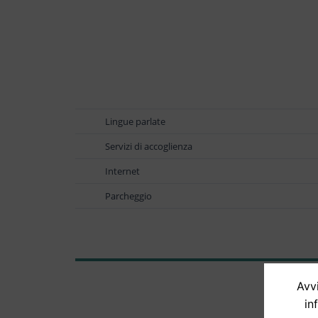
Lingue parlate
Servizi di accoglienza
Internet
Parcheggio
Avvi
in