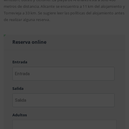
metros de distancia. Alicante se encuentra a 11 km del alojamiento y
Torrevieja a 33 km. Se sugiere leer las políticas del alojamiento antes
de realizar alguna reserva.
Reserva online
Entrada
AAAA
barra
Salida
MM
barra
DD
AAAA
barra
Adultos
MM
barra