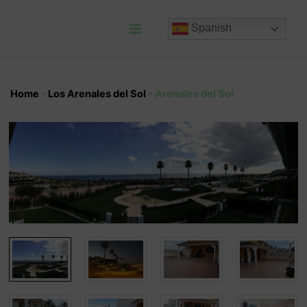
Ir
al
Spanish
contenido
Main
Menu
Home
-
Los Arenales del Sol
-
Arenales del Sol