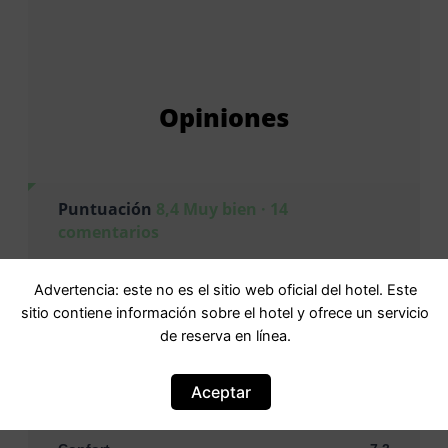
Opiniones
Puntuación
8,4 Muy bien · 14
comentarios
Basada en
14 comentarios
Advertencia: este no es el sitio web oficial del hotel. Este
sitio contiene información sobre el hotel y ofrece un servicio
Personal
9,1
de reserva en línea.
Instalaciones y servicios
8,8
Aceptar
Limpieza
8,6