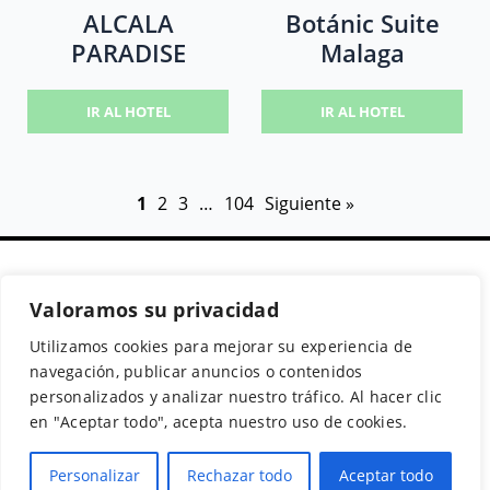
ALCALA
Botánic Suite
PARADISE
Malaga
IR AL HOTEL
IR AL HOTEL
1
2
3
…
104
Siguiente »
Valoramos su privacidad
Secciones
Políticas
Síguenos
Utilizamos cookies para mejorar su experiencia de
Home
Política de cookies
Facebook
navegación, publicar anuncios o contenidos
Buscador de
Aviso Legal
Instagram
personalizados y analizar nuestro tráfico. Al hacer clic
Hoteles
Política de
Twitter
en "Aceptar todo", acepta nuestro uso de cookies.
Guías de Viajes
Privacidad
Personalizar
Rechazar todo
Aceptar todo
© 2026 Guias y Viajes. Todos los derechos reservados.