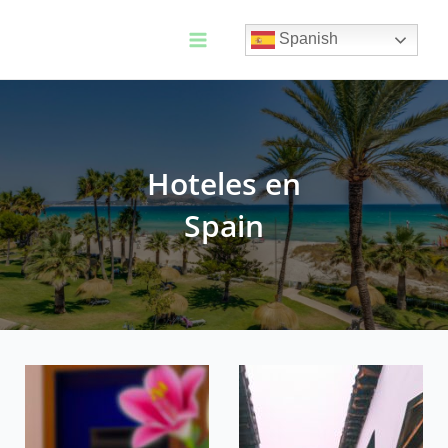
Ir
al
Spanish
contenido
Main
Menu
Hoteles en
Spain