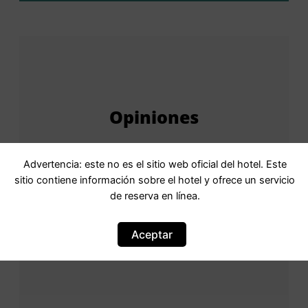
Opiniones
Advertencia: este no es el sitio web oficial del hotel. Este
Puntuación
Puntuación: 9.3
sitio contiene información sobre el hotel y ofrece un servicio
9,3Valoración: fantástico Fantástico · 35
de reserva en línea.
comentarios
Aceptar
Basada en
35 comentarios