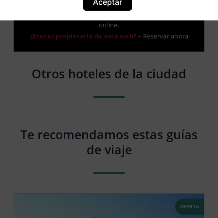
Aceptar
Aviso: Esta no es una web oficial. Esta web contiene
información del hotel y ofrece el servicio de Booking
online.
¿Eres el propietario de esta web?
–
Reservar ahora
Otros hoteles de la ciudad
Te recomendamos estas guías
de viaje
OFERTA