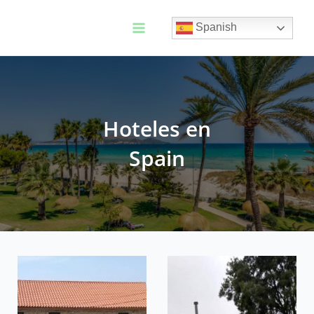
Ir
al
Spanish
contenido
Main
Menu
Hoteles en
Spain