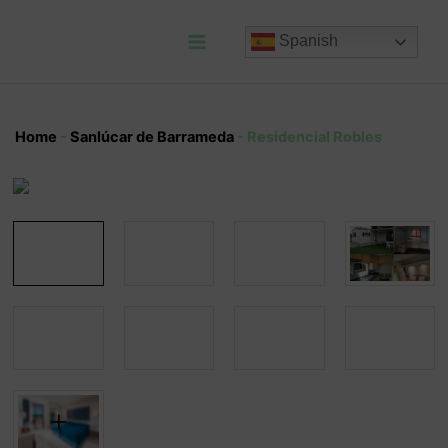
Ir
al
Spanish
contenido
Main
Menu
Home
-
Sanlúcar de Barrameda
-
Residencial Robles