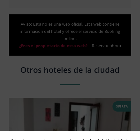
Aviso: Esta no es una web oficial. Esta web contiene
información del hotel y ofrece el servicio de Booking
online.
¿Eres el propietario de esta web?
–
Reservar ahora
Otros hoteles de la ciudad
OFERTA