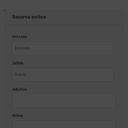
Reserva online
Entrada
AAAA
barra
Salida
MM
barra
DD
AAAA
barra
Adultos
MM
barra
DD
Niños