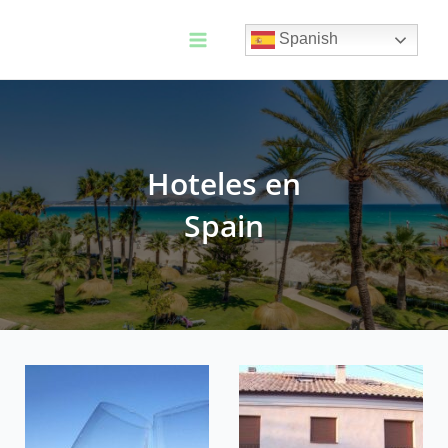
Ir
al
Spanish
contenido
Main
Menu
Hoteles en
Spain