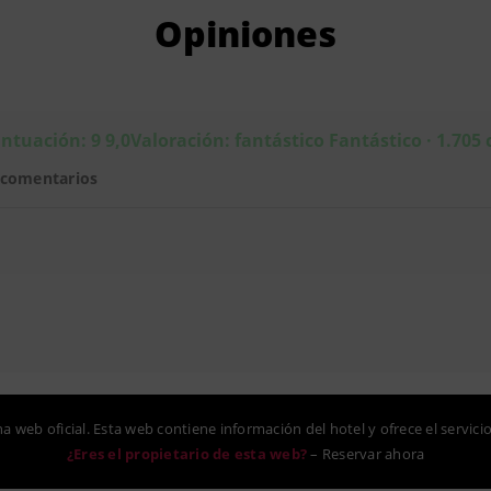
Opiniones
ntuación: 9 9,0Valoración: fantástico Fantástico · 1.705
 comentarios
na web oficial. Esta web contiene información del hotel y ofrece el servici
¿Eres el propietario de esta web?
–
Reservar ahora