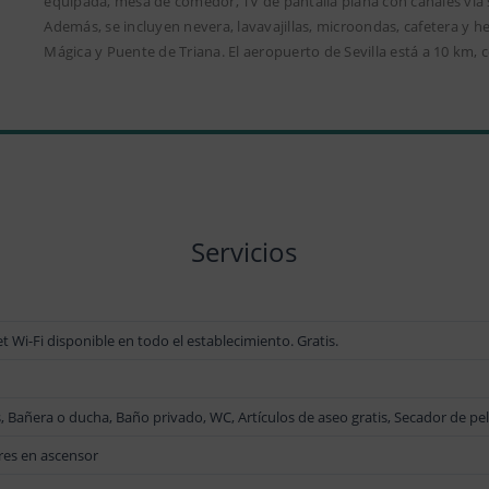
equipada, mesa de comedor, TV de pantalla plana con canales vía s
Además, se incluyen nevera, lavavajillas, microondas, cafetera y he
Mágica y Puente de Triana. El aeropuerto de Sevilla está a 10 km, 
Servicios
 Wi-Fi disponible en todo el establecimiento. Gratis.
as, Bañera o ducha, Baño privado, WC, Artículos de aseo gratis, Secador de pe
res en ascensor