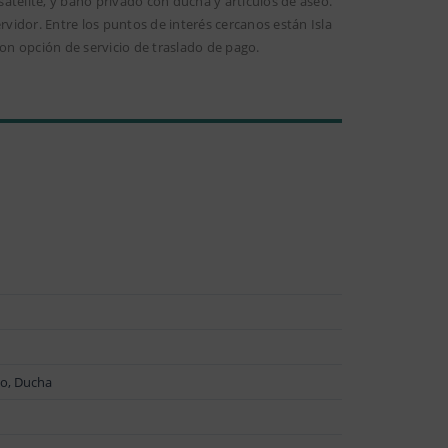
atélite, y baño privado con ducha y artículos de aseo.
rvidor. Entre los puntos de interés cercanos están Isla
con opción de servicio de traslado de pago.
lo, Ducha