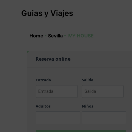
Ir
al
Guias y Viajes
contenido
Home
-
Sevilla
-
IVY HOUSE
Reserva online
Entrada
Salida
AAAA
AAAA
barra
barra
Adultos
Niños
MM
MM
barra
barra
DD
DD