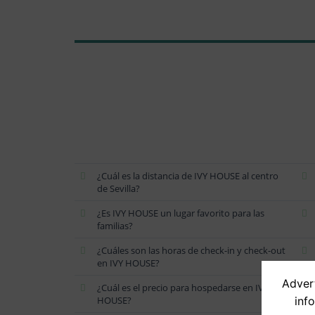
¿Cuál es la distancia de IVY HOUSE al centro
de Sevilla?
¿Es IVY HOUSE un lugar favorito para las
familias?
¿Cuáles son las horas de check-in y check-out
en IVY HOUSE?
Advert
¿Cuál es el precio para hospedarse en IVY
HOUSE?
inf