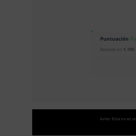
Puntuación
Pu
Basada en
1.705
Aviso: Esta no es u