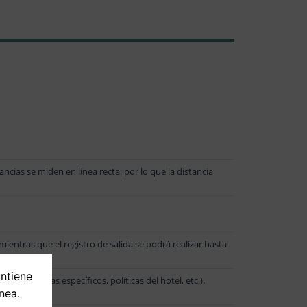
ncias se miden en línea recta, por lo que la distancia
mientras que el registro de salida se podrá realizar hasta
ontiene
ancia (días específicos, políticas del hotel, etc.).
nea.