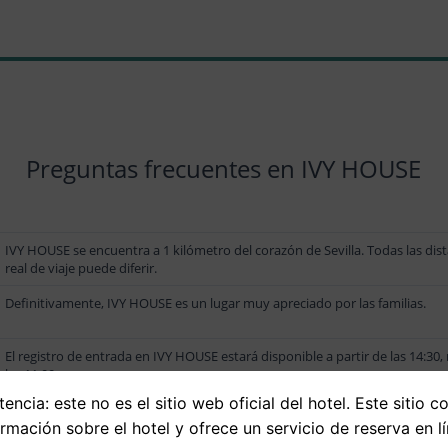
Preguntas frecuentes en IVY HOUSE
IVY HOUSE se encuentra a 1 kilómetro del corazón de Sevilla. Todas las dista
real de viaje puede diferir.
Definitivamente, IVY HOUSE es un lugar muy apreciado por las familias.
El registro de entrada en IVY HOUSE estará disponible a partir de las 14:30, 
las 11:00.
encia: este no es el sitio web oficial del hotel. Este sitio c
Las tarifas en IVY HOUSE pueden cambiar dependiendo de la duración de la est
Selecciona tus fechas para consultar el costo.
ormación sobre el hotel y ofrece un servicio de reserva en lí