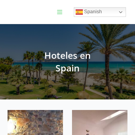
Ir
al
Spanish
contenido
Main
Menu
Hoteles en
Spain