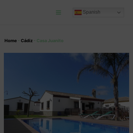
Ir
al
Spanish
contenido
Main
Menu
Home
-
Cádiz
-
Casa Juanito