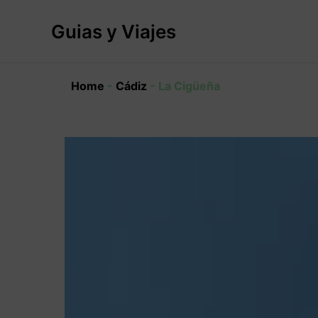
Ir
al
Guias y Viajes
contenido
Home
-
Cádiz
-
La Cigüeña