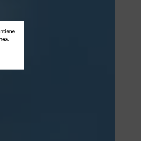
ontiene
nea.