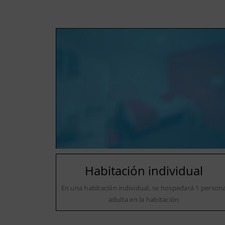
Habitación individual
En una habitación individual, se hospedará 1 person
adulta en la habitación