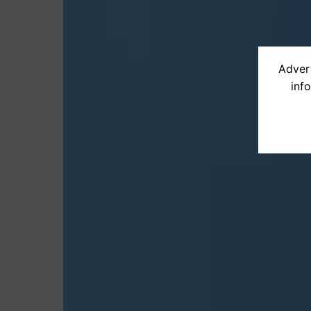
Advert
inf