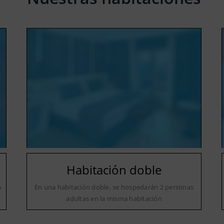
Habitación doble
a
En una habitación doble, se hospedarán 2 personas
adultas en la misma habitación