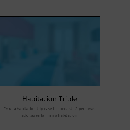
Habitacion Triple
En una habitación triple, se hospedarán 3 personas
adultas en la misma habitación