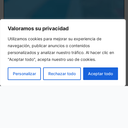
Valoramos su privacidad
Habitacion Triple
Utilizamos cookies para mejorar su experiencia de
En una habitación triple, se hospedarán 3 personas adultas en la
navegación, publicar anuncios o contenidos
misma habitación
personalizados y analizar nuestro tráfico. Al hacer clic en
"Aceptar todo", acepta nuestro uso de cookies.
RESERVAR
Personalizar
Rechazar todo
Aceptar todo
Nuestra ubicación
29 Avenida del Príncipe de Asturias, 33213 Gijón, España