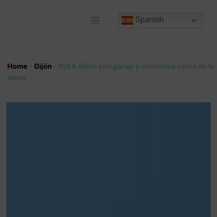
Ir
al
Spanish
contenido
Main
Menu
Home
-
Gijón
-
106A Ático con garaje y chimenea cerca de la
playa