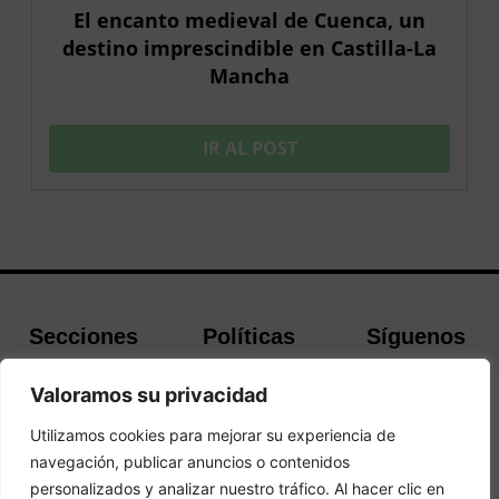
El encanto medieval de Cuenca, un
destino imprescindible en Castilla-La
Mancha
IR AL POST
Secciones
Políticas
Síguenos
Home
Política de
Facebook
Valoramos su privacidad
Buscador de
cookies
Instagram
Hoteles
Aviso Legal
Twitter
Utilizamos cookies para mejorar su experiencia de
Guías de Viajes
Política de
navegación, publicar anuncios o contenidos
Privacidad
personalizados y analizar nuestro tráfico. Al hacer clic en