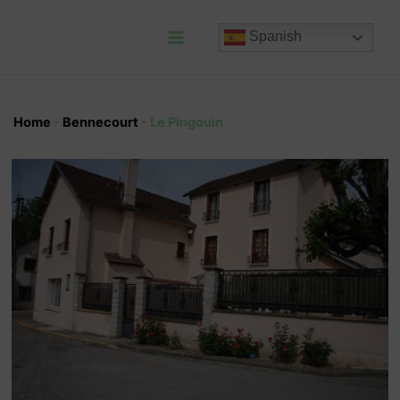
Ir
al
Spanish
contenido
Main
Menu
Home
-
Bennecourt
-
Le Pingouin