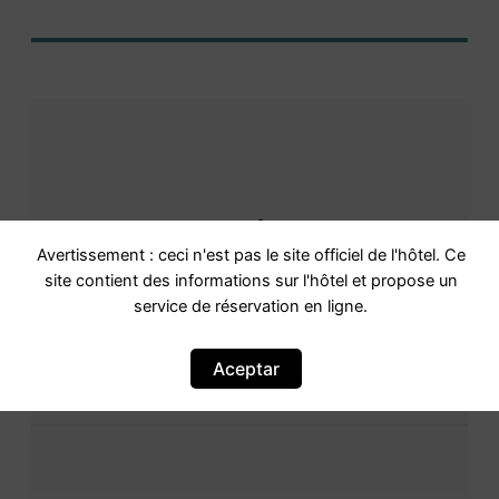
Avis
Avertissement : ceci n'est pas le site officiel de l'hôtel. Ce
site contient des informations sur l'hôtel et propose un
service de réservation en ligne.
Évaluation
Avec une note de 8.18,1très
bien Très bien · 92 expériences vécues
Aceptar
Basé sur
92 commentaires