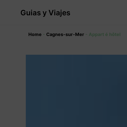
Ir
al
Guias y Viajes
contenido
Home
-
Cagnes-sur-Mer
-
Appart é hôtel