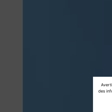
Averti
des inf