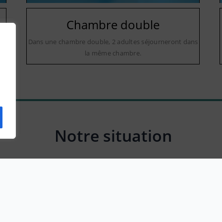
Chambre double
Dans une chambre double, 2 adultes séjourneront dans
la même chambre.
Notre situation
1 Av. de la Serre, 06800 Cagnes-sur-Mer, France