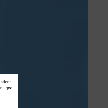
ontient
n ligne.