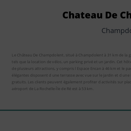
Chateau De C
Champdo
Le Château De Champdolent, situé à Champdolent à 31 km de la gar
tels que la location de vélos, un parking privé et un jardin. Cet hô
de plusieurs attractions, y compris l Espace Encan à 46 km et le p
élégantes disposent d une terrasse avec vue sur le jardin et d une s
gratuits. Les clients peuvent également profiter d activités sur p
aéroport de La Rochelle-Île de Ré est à 53 km.