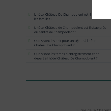
L hôtel Château De Champdolent est-il prisé par
les familles ?
L hôtel Château de Champdolent est-il situé près
du centre de Champdolent ?
Quels sont les prix pour un séjour à l hôtel
Château De Champdolent ?
Quels sont les temps d enregistrement et de
départ à l hôtel Château De Champdolent ?
3, rue de la Charen