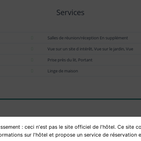
Services
Salles de réunion/réception En supplément
Vue sur un site d intérêt, Vue sur le jardin, Vue
Prise près du lit, Portant
Linge de maison
ssement : ceci n'est pas le site officiel de l'hôtel. Ce site c
 fréquemment posées en Chateau De C
ormations sur l'hôtel et propose un service de réservation e