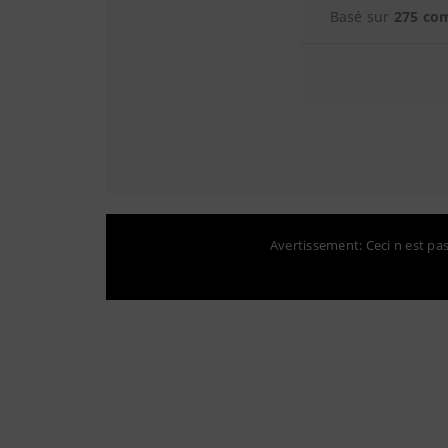
Basé sur
275 co
Avertissement: Ceci n est pas 