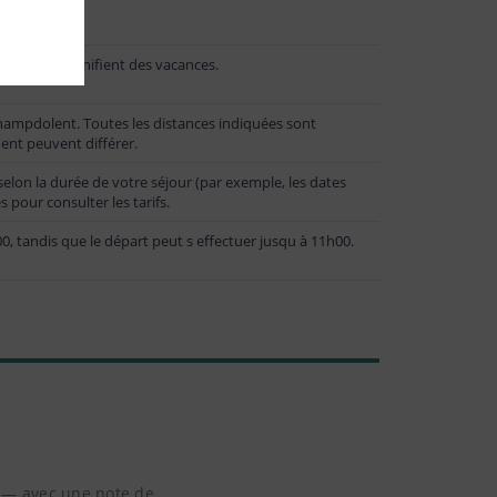
illes qui planifient des vacances.
ampdolent. Toutes les distances indiquées sont
ent peuvent différer.
elon la durée de votre séjour (par exemple, les dates
s pour consulter les tarifs.
 tandis que le départ peut s effectuer jusqu à 11h00.
e — avec une note de