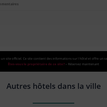
mmentaires
un site officiel. Ce site contient des informations sur l hôtel et offre un s
Êtes-vous le propriétaire de ce site?
–
Réservez maintenant
Autres hôtels dans la ville