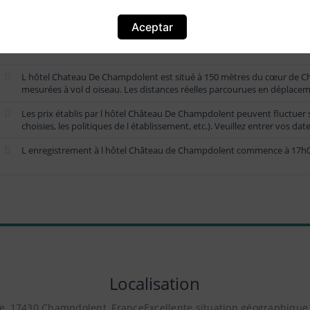
Aceptar
Effectivement, l hôtel Château De Champdolent attire beaucoup les fam
L hôtel Chateau De Champdolent est situé à 150 mètres du cœur de Ch
mesurées à vol d oiseau. Les distances réelles parcourues en déplacem
Les prix établis par l hôtel Château De Champdolent peuvent fluctuer s
choisies, les politiques de l établissement, etc.). Veuillez entrer vos date
L enregistrement à l hôtel Château de Champdolent commence à 17h00,
Localisation
te, 17430 Champdolent, FranceExcellente situation géographiqu