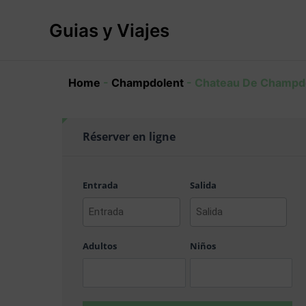
Ir
al
Guias y Viajes
contenido
Home
-
Champdolent
-
Chateau De Champd
Réserver en ligne
Entrada
Salida
AAAA
AAAA
barra
barra
Adultos
Niños
MM
MM
barra
barra
DD
DD