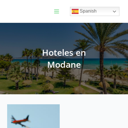
Ir
al
Spanish
contenido
Main
Menu
Hoteles en
Modane