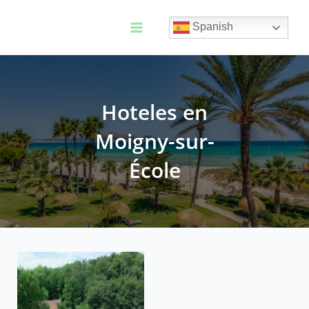
Ir
al
Spanish
contenido
Main
Menu
Hoteles en
Moigny-sur-
École