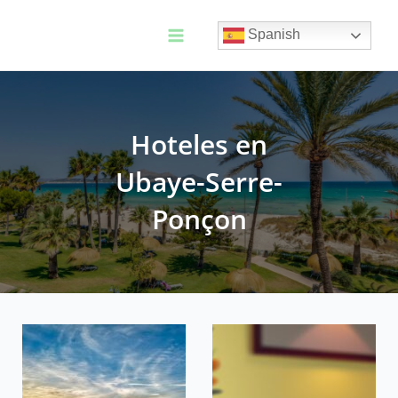
Ir
al
Spanish
contenido
Main
Menu
Hoteles en
Ubaye-Serre-
Ponçon