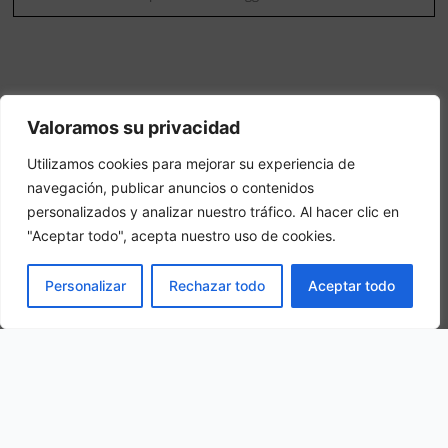
Valoramos su privacidad
La nostra ubicazione
Utilizamos cookies para mejorar su experiencia de
navegación, publicar anuncios o contenidos
personalizados y analizar nuestro tráfico. Al hacer clic en
Via Aurora, 24B, 00042 Anzio RM, Italy
"Aceptar todo", acepta nuestro uso de cookies.
PRENOTA
Personalizar
Rechazar todo
Aceptar todo
Attenzione: questo non è un sito ufficiale. Questo sito