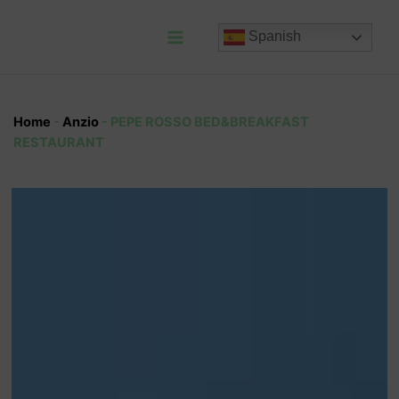
Ir
al
Spanish
contenido
Main
Menu
Home
-
Anzio
-
PEPE ROSSO BED&BREAKFAST
RESTAURANT