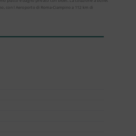
hermo piatto e bagno privato con bidet. La colazione a buffet
sino, con l Aeroporto di Roma-Ciampino a 112 km di