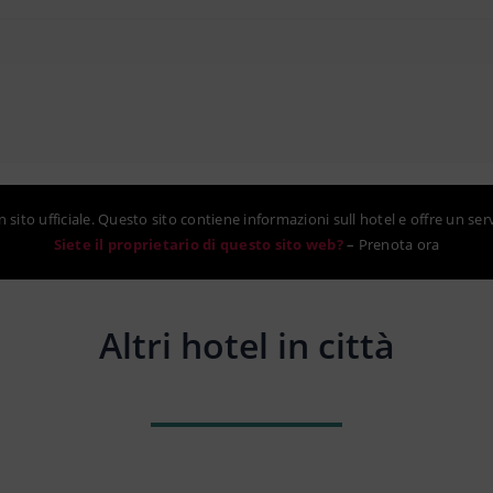
sito ufficiale. Questo sito contiene informazioni sull hotel e offre un ser
Siete il proprietario di questo sito web?
–
Prenota ora
Altri hotel in città