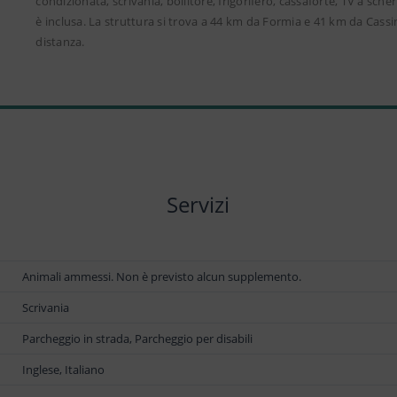
condizionata, scrivania, bollitore, frigorifero, cassaforte, TV a sc
è inclusa. La struttura si trova a 44 km da Formia e 41 km da Cas
distanza.
Servizi
Animali ammessi. Non è previsto alcun supplemento.
Scrivania
Parcheggio in strada, Parcheggio per disabili
Inglese, Italiano