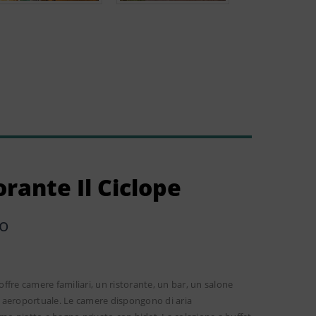
rante Il Ciclope
o
offre camere familiari, un ristorante, un bar, un salone
to aeroportuale. Le camere dispongono di aria