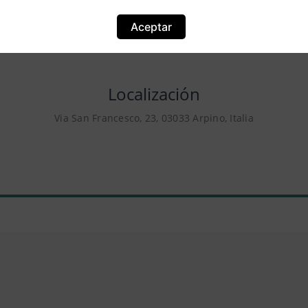
Aceptar
Localización
Via San Francesco, 23, 03033 Arpino, Italia