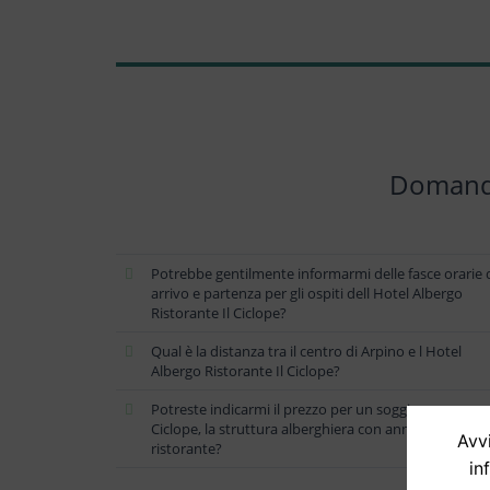
Domande 
Potrebbe gentilmente informarmi delle fasce orarie 
arrivo e partenza per gli ospiti dell Hotel Albergo
Ristorante Il Ciclope?
Qual è la distanza tra il centro di Arpino e l Hotel
Albergo Ristorante Il Ciclope?
Potreste indicarmi il prezzo per un soggiorno presso 
Ciclope, la struttura alberghiera con annesso
Avvi
ristorante?
in