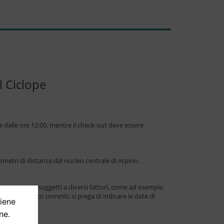
l Ciclope
tire dalle ore 12:00, mentre il check-out deve essere
lometri di distanza dal nucleo centrale di Arpino.
ossono essere soggetti a diversi fattori, come ad esempio
lizzare i prezzi correnti, si prega di indicare le date di
tiene
ne.