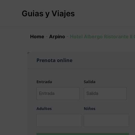
Ir
al
Guias y Viajes
contenido
Home
-
Arpino
-
Hotel Albergo Ristorante Il 
Prenota online
Entrada
Salida
AAAA
AAAA
barra
barra
Adultos
Niños
MM
MM
barra
barra
DD
DD