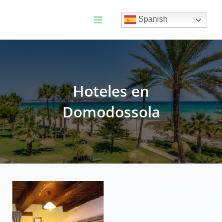
Ir
al
Spanish
contenido
Main
Menu
Hoteles en
Domodossola