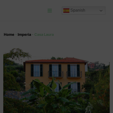
Ir
al
Spanish
contenido
Main
Menu
Home
-
Imperia
-
Casa Laura