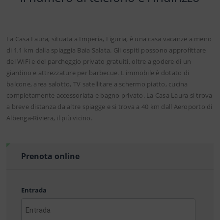
La Casa Laura, situata a Imperia, Liguria, è una casa vacanze a meno
di 1,1 km dalla spiaggia Baia Salata. Gli ospiti possono approfittare
del WiFi e del parcheggio privato gratuiti, oltre a godere di un
giardino e attrezzature per barbecue. L immobile è dotato di
balcone, area salotto, TV satellitare a schermo piatto, cucina
completamente accessoriata e bagno privato. La Casa Laura si trova
a breve distanza da altre spiagge e si trova a 40 km dall Aeroporto di
Albenga-Riviera, il più vicino.
Prenota online
Entrada
AAAA