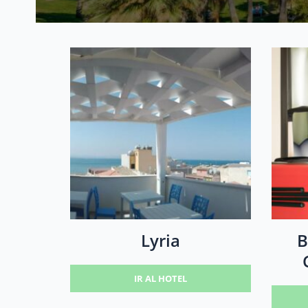
Lyria
B
IR AL HOTEL