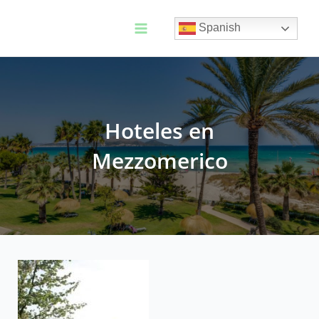
Ir
al
Spanish
contenido
Main
Menu
Hoteles en
Mezzomerico