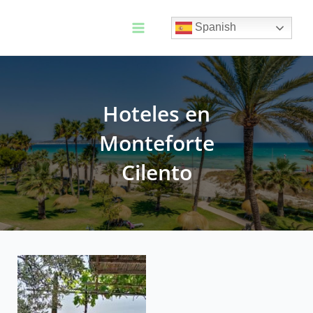
Ir
al
Spanish
contenido
Main
Menu
Hoteles en
Monteforte
Cilento