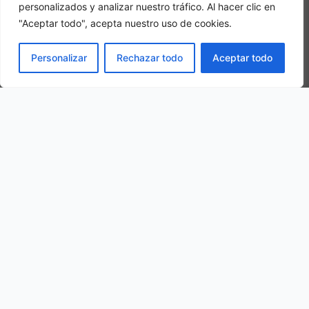
personalizados y analizar nuestro tráfico. Al hacer clic en
"Aceptar todo", acepta nuestro uso de cookies.
Camera tripla
PRENOTA
Personalizar
Rechazar todo
Aceptar todo
In una camera tripla, 3 adulti alloggiano nella stessa stanza
La nostra ubicazione
Via della Madonnina, 1, 58045 Paganico GR, Italy