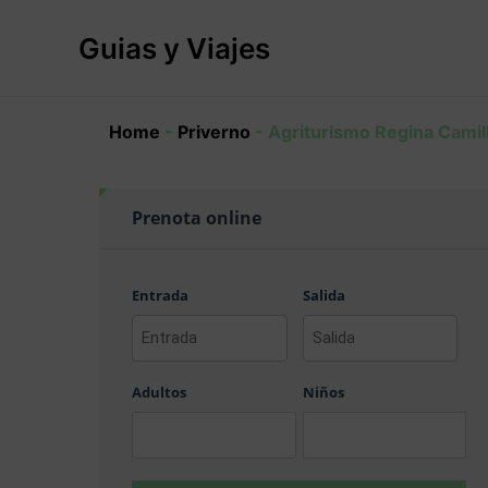
Ir
al
Guias y Viajes
contenido
Home
-
Priverno
-
Agriturismo Regina Camil
Prenota online
Entrada
Salida
AAAA
AAAA
barra
barra
Adultos
Niños
MM
MM
barra
barra
DD
DD