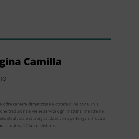
gina Camilla
no
e offre camere climatizzate e dotate di balcone, TV a
one tradizionale viene servita ogni mattina, mentre nel
della struttura è strategica, dato che Sperlonga si trova a
o, situato a 57 km di distanza.