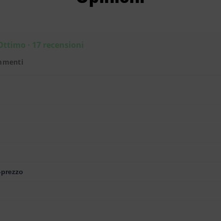
Ottimo · 17 recensioni
mmenti
-prezzo