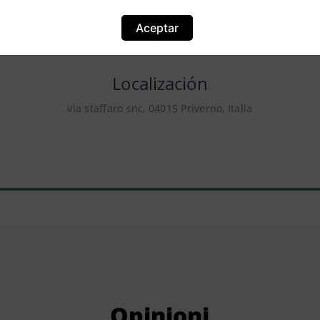
Aceptar
Localización
via staffaro snc, 04015 Priverno, Italia
Opinioni