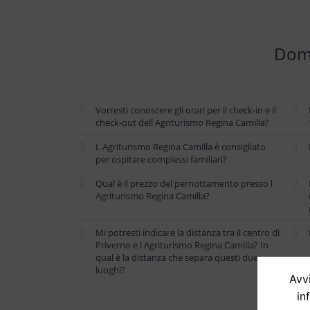
Doma
Vorresti conoscere gli orari per il check-in e il
check-out dell Agriturismo Regina Camilla?
L Agriturismo Regina Camilla è consigliato
per ospitare complessi familiari?
Qual è il prezzo del pernottamento presso l
Agriturismo Regina Camilla?
Mi potresti indicare la distanza tra il centro di
Priverno e l Agriturismo Regina Camilla? In
qual è la distanza che separa questi due
luoghi?
Avvi
in