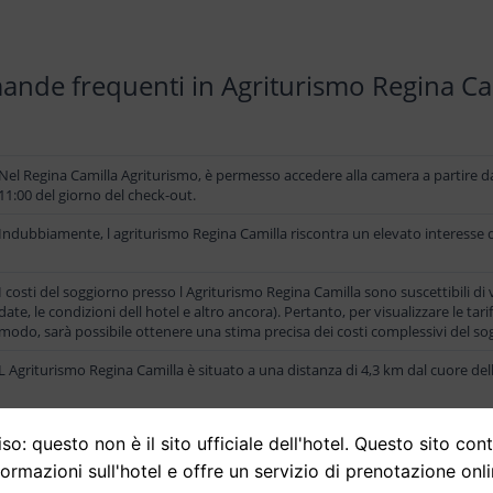
nde frequenti in Agriturismo Regina Ca
Nel Regina Camilla Agriturismo, è permesso accedere alla camera a partire dal
11:00 del giorno del check-out.
Indubbiamente, l agriturismo Regina Camilla riscontra un elevato interesse da
I costi del soggiorno presso l Agriturismo Regina Camilla sono suscettibili di
date, le condizioni dell hotel e altro ancora). Pertanto, per visualizzare le tar
modo, sarà possibile ottenere una stima precisa dei costi complessivi del sog
L Agriturismo Regina Camilla è situato a una distanza di 4,3 km dal cuore della
so: questo non è il sito ufficiale dell'hotel. Questo sito con
formazioni sull'hotel e offre un servizio di prenotazione onli