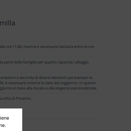
milla
le ore 11:00, mentre è necessario lasciarla entro le ore
 parte delle famiglie per quanto riguarda l alloggio.
 variazioni a seconda di diversi elementi (ad esempio le
iffe, è necessario inserire le date del soggiorno. In questo
giorno in base alla durata e alle esigenze personalizzate.
 città di Priverno.
tiene
ne.