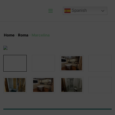
Ir
al
Spanish
contenido
Main
Menu
Home
-
Roma
-
Marcelina