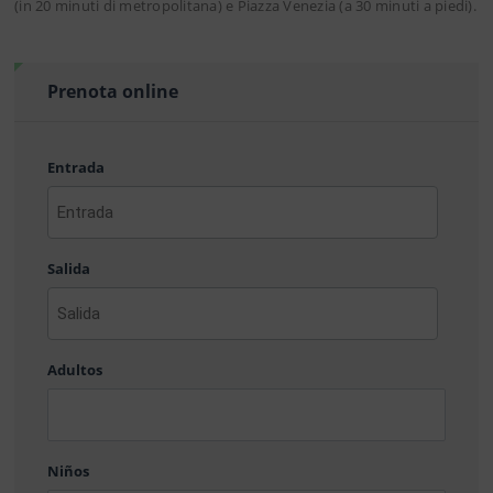
(in 20 minuti di metropolitana) e Piazza Venezia (a 30 minuti a piedi).
Prenota online
Entrada
AAAA
barra
Salida
MM
barra
DD
AAAA
barra
Adultos
MM
barra
DD
Niños