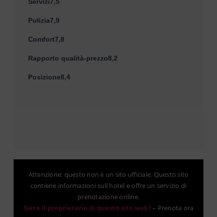
Servizi7,5
Pulizia7,9
Comfort7,8
Rapporto qualità-prezzo8,2
Posizione8,4
Attenzione: questo non è un sito ufficiale. Questo sito
contiene informazioni sull hotel e offre un servizio di
prenotazione online.
Siete il proprietario di questo sito web?
–
Prenota ora