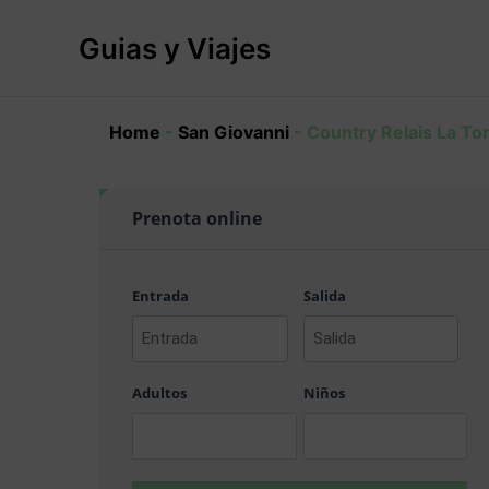
Ir
al
Guias y Viajes
contenido
Home
-
San Giovanni
-
Country Relais La To
Prenota online
Entrada
Salida
AAAA
AAAA
barra
barra
Adultos
Niños
MM
MM
barra
barra
DD
DD