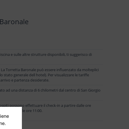
 Baronale
cina e sulle altre strutture disponibili, ti suggerisco di
s La Torretta Baronale può essere influenzato da molteplici
o stato generale dell hotel). Per visualizzare le tariffe
i arrivo e partenza desiderate.
ato ad una distanza di 6 chilometri dal centro di San Giorgio
ospiti possono effettuare il check-in a partire dalle ore
etato entro le ore 11:00.
tiene
ne.