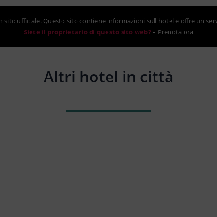
sito ufficiale. Questo sito contiene informazioni sull hotel e offre un ser
Siete il proprietario di questo sito web?
–
Prenota ora
Altri hotel in città