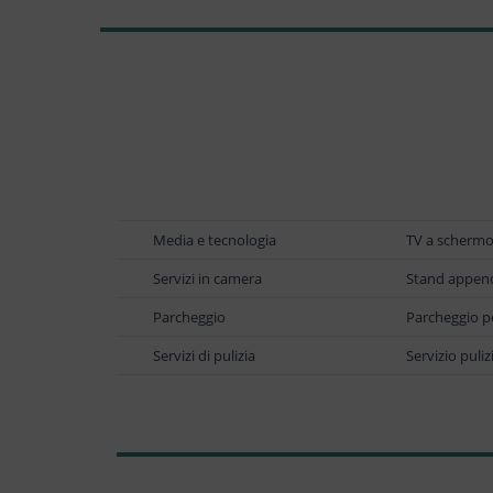
Media e tecnologia
TV a schermo
Servizi in camera
Stand append
Parcheggio
Parcheggio pe
Servizi di pulizia
Servizio puli