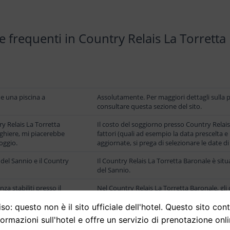
frequenti in Country Relais La Torretta
e una piscina a
Assolutamente. Per maggiori dettagli sulla pis
consultare questa sezione del sito.
ry Relais La Torretta
Il costo del soggiorno presso Country Relai
rghiere, mi piacerebbe
fattori (quali ad esempio la data prescelta e l
loggio.
aggiornate, si prega di selezionare le date d
 del Sannio e il Country
Il Country Relais La Torretta Baronale è situ
del Sannio.
za stabiliti presso il
Nel Country Relais La Torretta Baronale, gli 
e ora è possibile
14:00, mentre il check-out deve essere compl
so: questo non è il sito ufficiale dell'hotel. Questo sito con
lberghiera?
formazioni sull'hotel e offre un servizio di prenotazione onli