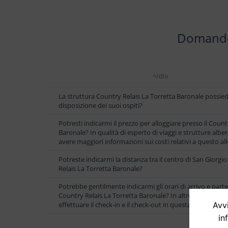
Domande 
</div
La struttura Country Relais La Torretta Baronale possied
disposizione dei suoi ospiti?
Potresti indicarmi il prezzo per alloggiare presso il Count
Baronale? In qualità di esperto di viaggi e strutture albe
avere maggiori informazioni sui costi relativi a questo al
Potreste indicarmi la distanza tra il centro di San Giorgio
Relais La Torretta Baronale?
Potrebbe gentilmente indicarmi gli orari di arrivo e parten
Country Relais La Torretta Baronale? In altre parole, a ch
Avvi
effettuare il check-in e il check-out in questa struttura a
in