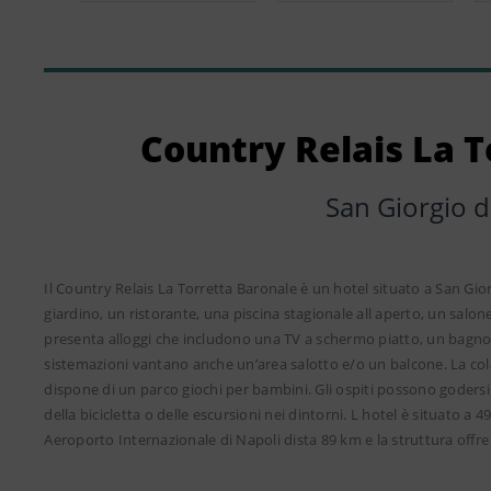
Country Relais La T
San Giorgio d
Il Country Relais La Torretta Baronale è un hotel situato a San Giorg
giardino, un ristorante, una piscina stagionale all aperto, un salo
presenta alloggi che includono una TV a schermo piatto, un bagno p
sistemazioni vantano anche un’area salotto e/o un balcone. La cola
dispone di un parco giochi per bambini. Gli ospiti possono goders
della bicicletta o delle escursioni nei dintorni. L hotel è situato a
Aeroporto Internazionale di Napoli dista 89 km e la struttura offr