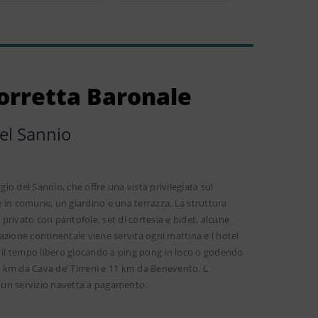
orretta Baronale
el Sannio
io del Sannio, che offre una vista privilegiata sul
ne in comune, un giardino e una terrazza. La struttura
rivato con pantofole, set di cortesia e bidet, alcune
zione continentale viene servita ogni mattina e l hotel
i il tempo libero giocando a ping pong in loco o godendo
 49 km da Cava de’ Tirreni e 11 km da Benevento. L
e un servizio navetta a pagamento.