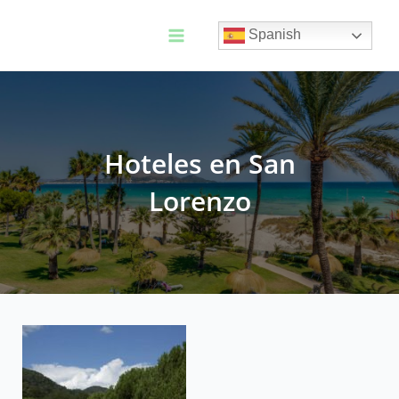
Ir
al
Spanish
contenido
Main
Menu
Hoteles en San
Lorenzo