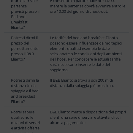
orari di arrivo e
è consentito a partire dalle ore 14:00,
partenza
mentre la partenza dovrà avvenire entro le
previsti presso il
ore 10:00 del giorno di check-out.
Bed and
Breakfast
Elianto?
Potresti dirmi il
Le tariffe del bed and breakfast Elianto
prezzo del
possono essere influenzate da molteplici
pernottamento
elementi, quali ad esempio le date
presso il B&B
selezionate o le condizioni degli ambienti
Elianto?
dell hotel. Per conoscere le attuali tariffe,
sarà necessario inserire le date del
soggiorno.
Potresti dirmi la
Il B&B Elianto si trova a soli 200 m di
distanza tra la
distanza dalla spiaggia più prossima.
spiaggia e il bed
and breakfast
Elianto?
Potrei sapere
B&B Elianto mette a disposizione dei propri
quali sono le
clienti una serie di servizi e attività, di cui
opzioni di servizi
alcuni a pagamento:
e attività offerte