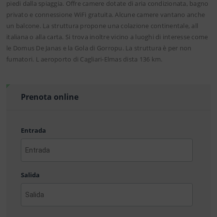
piedi dalla spiaggia. Offre camere dotate di aria condizionata, bagno
privato e connessione WiFi gratuita. Alcune camere vantano anche
un balcone. La struttura propone una colazione continentale, all
italiana o alla carta. Si trova inoltre vicino a luoghi di interesse come
le Domus De Janas e la Gola di Gorropu. La struttura è per non
fumatori. L aeroporto di Cagliari-Elmas dista 136 km.
Prenota online
Entrada
AAAA
barra
Salida
MM
barra
DD
AAAA
barra