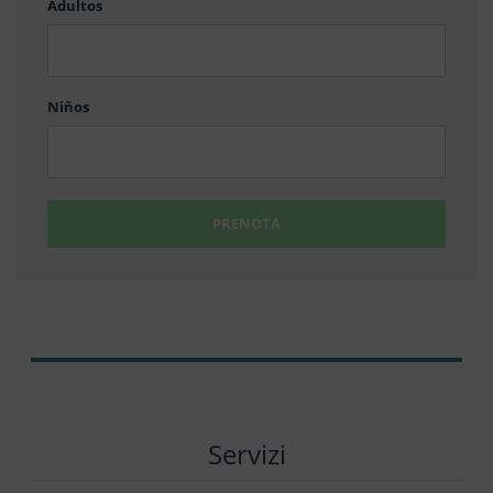
Adultos
MM
barra
DD
Niños
PRENOTA
Servizi