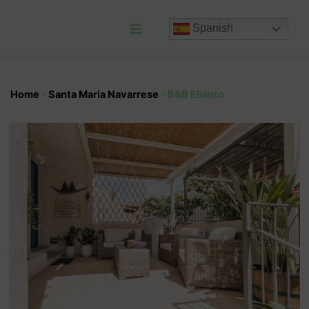
Ir
al
Spanish
contenido
Main
Menu
Home
-
Santa Maria Navarrese
-
B&B Elianto