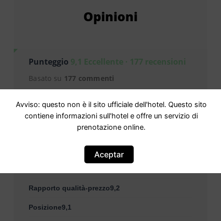
Opinioni
Punteggio
9,1 Eccellente · 177 recensioni
Basato su
177 commenti
Avviso: questo non è il sito ufficiale dell'hotel. Questo sito
Staff9,5
contiene informazioni sull'hotel e offre un servizio di
prenotazione online.
Servizi9,3
Pulizia9,5
Aceptar
Comfort9,5
Rapporto qualità-prezzo9,2
Posizione9,1