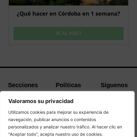
¿Qué hacer en Córdoba en 1 semana?
IR AL POST
Secciones
Políticas
Síguenos
Home
Política de
Facebook
Valoramos su privacidad
Buscador de
cookies
Instagram
Hoteles
Aviso Legal
Twitter
Utilizamos cookies para mejorar su experiencia de
Guías de Viajes
Política de
navegación, publicar anuncios o contenidos
Privacidad
personalizados y analizar nuestro tráfico. Al hacer clic en
"Aceptar todo", acepta nuestro uso de cookies.