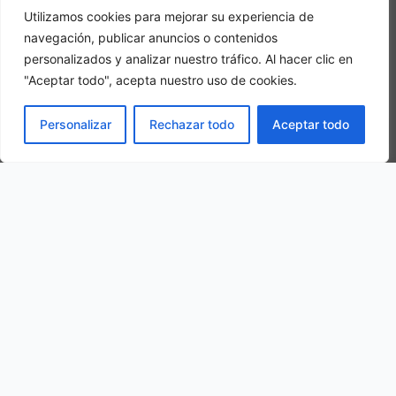
In una camera tripla, 3 adulti alloggiano nella stessa stanza
Utilizamos cookies para mejorar su experiencia de
navegación, publicar anuncios o contenidos
personalizados y analizar nuestro tráfico. Al hacer clic en
"Aceptar todo", acepta nuestro uso de cookies.
PRENOTA
Personalizar
Rechazar todo
Aceptar todo
La nostra ubicazione
Via Cristoforo Colombo, 30, 97018 Scicli RG, Italy