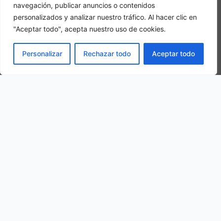
navegación, publicar anuncios o contenidos
personalizados y analizar nuestro tráfico. Al hacer clic en
"Aceptar todo", acepta nuestro uso de cookies.
Camera tripla
PRENOTA
Personalizar
Rechazar todo
Aceptar todo
In una camera tripla, 3 adulti alloggiano nella stessa stanza
La nostra ubicazione
Corso Umberto I, 47, 41029 Sestola MO, Italy