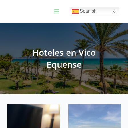
Ir
al
Spanish
contenido
Main
Menu
Hoteles en Vico
Equense