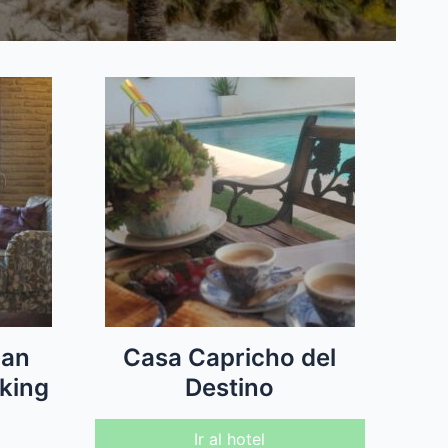
San
Casa Capricho del
rking
Destino
Ir al hotel