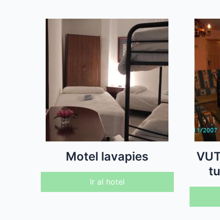
Motel lavapies
VUT
tu
Ir al hotel