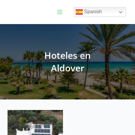
Ir
al
Spanish
contenido
Main
Menu
Hoteles en
Aldover