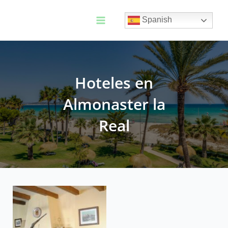
Ir
al
Spanish
contenido
Main
Menu
Hoteles en
Almonaster la
Real