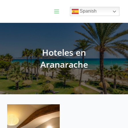
Ir
al
Spanish
contenido
Main
Menu
Hoteles en
Aranarache