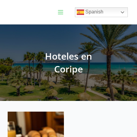
Ir
al
Spanish
contenido
Main
Menu
Hoteles en
Coripe