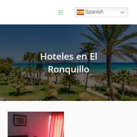
Ir
al
Spanish
contenido
Main
Menu
Hoteles en El
Ronquillo